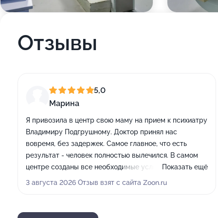
Отзывы
5,0
Марина
Я привозила в центр свою маму на прием к психиатру
Владимиру Подгрушному. Доктор принял нас
вовремя, без задержек. Самое главное, что есть
результат - человек полностью вылечился. В самом
центре созданы все необходимые условия для
Показать ещё
комфортного пребывания: в помещениях прохладно,
3 августа 2026 Отзыв взят с сайта Zoon.ru
есть возможность помыть руки и сходить в туалет,
всё организовано как положено.