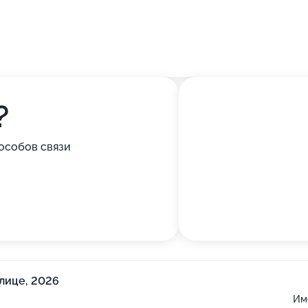
?
особов связи
лице, 2026
Им