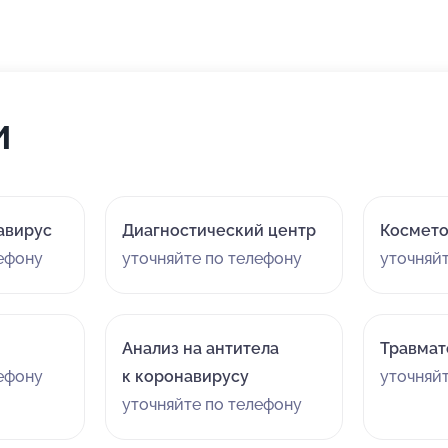
и
авирус
Диагностический центр
Космето
лефону
уточняйте по телефону
уточняй
Анализ на антитела
Травмат
лефону
к коронавирусу
уточняй
уточняйте по телефону