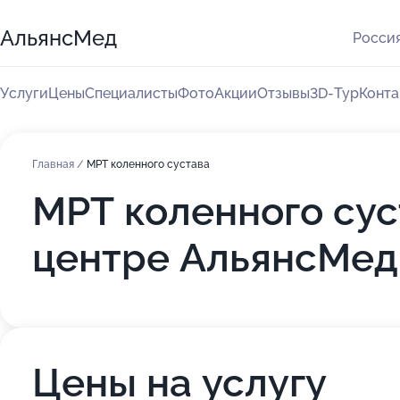
АльянсМед
Россия
Услуги
Цены
Специалисты
Фото
Акции
Отзывы
3D-Тур
Конта
Главная
/
МРТ коленного сустава
МРТ коленного сус
центре АльянсМед
Цены на услугу